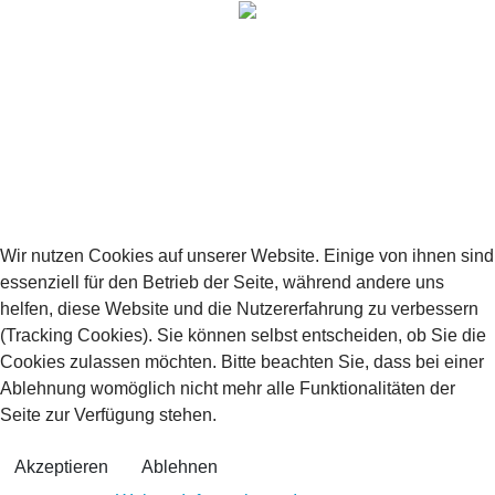
Datum
Titel
Ort
Stadt
Zur Zeit sind keine Veranstaltungen verfügbar
Powered by
JEM
Folge uns:
Wir nutzen Cookies auf unserer Website. Einige von ihnen sind
essenziell für den Betrieb der Seite, während andere uns
helfen, diese Website und die Nutzererfahrung zu verbessern
(Tracking Cookies). Sie können selbst entscheiden, ob Sie die
Website durchsuchen
Cookies zulassen möchten. Bitte beachten Sie, dass bei einer
Website
Ablehnung womöglich nicht mehr alle Funktionalitäten der
Los
durchsuchen
Seite zur Verfügung stehen.
Copyright © 2024 Heikendorfer Tennis-Club von 1965 e. V.
Akzeptieren
Ablehnen
-
Impressum / Datenschutzhinweis