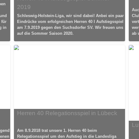
ben
2019
Auc
 und
Schleswig-Holstein-Liga, wir sind dabei! Anbei ein paar
Clu
 für
Eindrücke vom erfolgreichen Herren 40 I Aufstiegsspiel
ver
g in
am 7.9.2019 gegen den Suchsdorfer SV. Wir freuen uns
wer
auf die Sommer Saison 2020.
ab 
Herren 40 Relegationsspiel in Lübeck
Lu
ugend
Am 8.9.2018 trat unsere 1. Herren 40 beim
denen
Relegationsspiel um den Aufstieg in die Landesliga