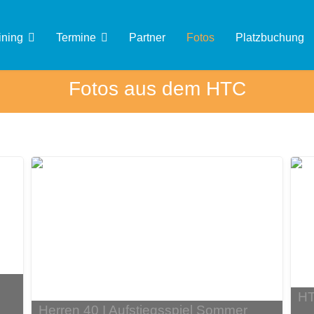
ining
Termine
Partner
Fotos
Platzbuchung
Fotos aus dem HTC
HT
Herren 40 I Aufstiegsspiel Sommer