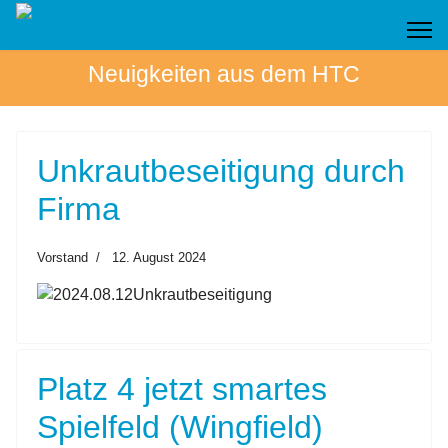
Neuigkeiten aus dem HTC
Unkrautbeseitigung durch
Firma
Vorstand
12. August 2024
Platz 4 jetzt smartes
Spielfeld (Wingfield)