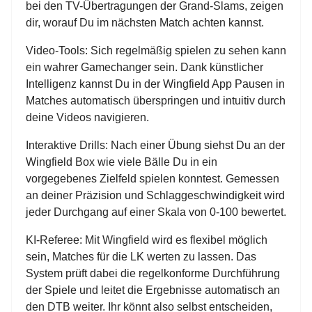
bei den TV-Übertragungen der Grand-Slams, zeigen
dir, worauf Du im nächsten Match achten kannst.
Video-Tools: Sich regelmäßig spielen zu sehen kann
ein wahrer Gamechanger sein. Dank künstlicher
Intelligenz kannst Du in der Wingfield App Pausen in
Matches automatisch überspringen und intuitiv durch
deine Videos navigieren.
Interaktive Drills: Nach einer Übung siehst Du an der
Wingfield Box wie viele Bälle Du in ein
vorgegebenes Zielfeld spielen konntest. Gemessen
an deiner Präzision und Schlaggeschwindigkeit wird
jeder Durchgang auf einer Skala von 0-100 bewertet.
KI-Referee: Mit Wingfield wird es flexibel möglich
sein, Matches für die LK werten zu lassen. Das
System prüft dabei die regelkonforme Durchführung
der Spiele und leitet die Ergebnisse automatisch an
den DTB weiter. Ihr könnt also selbst entscheiden,